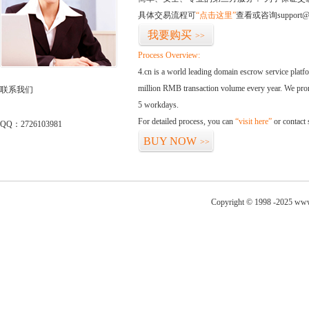
具体交易流程可
“点击这里”
查看或咨询support@
我要购买
>>
Process Overview:
4.cn is a world leading domain escrow service plat
million RMB transaction volume every year. We promi
联系我们
5 workdays.
For detailed process, you can
“visit here”
or contact
QQ：2726103981
BUY NOW
>>
Copyright © 1998 -2025 www