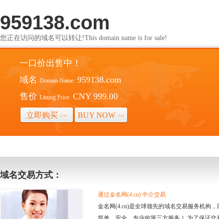
959138.com
您正在访问的域名可以转让!This domain name is for sale!
一口价出售中！
域名
959138.com
Domain Name:
售价
CNY 999.00
Listing Price:
立即购买
BUY NOW
>>
>>
域名交易方式：
通过金名网(4.cn) 中介交易
金名网(4.cn)是全球领先的域名交易服务机
简单、安全、专业的第三方服务！ 为了保证交